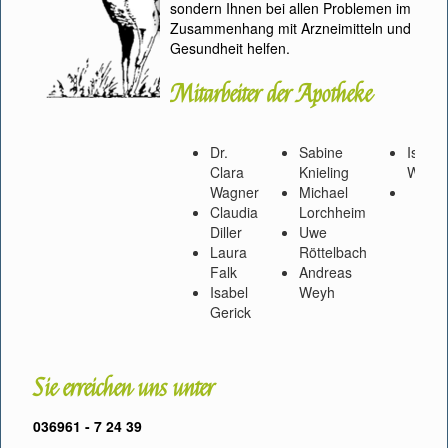
sondern Ihnen bei allen Problemen im
Zusammenhang mit Arzneimitteln und
Gesundheit helfen.
Mitarbeiter der Apotheke
Dr.
Sabine
Isabel
Clara
Knieling
Weyh
Wagner
Michael
Claudia
Lorchheim
Diller
Uwe
Laura
Röttelbach
Falk
Andreas
Isabel
Weyh
Gerick
Sie erreichen uns unter
036961 - 7 24 39