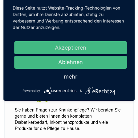
Wir verleihen Ihnen:
Diese Seite nutzt Website-Tracking-Technologien von
Elektrische Milchpumpen
Dritten, um ihre Dienste anzubieten, stetig zu
Inhalationsgeräte (Pariboy ®)
verbessern und Werbung entsprechend den Interessen
Blutdruckmessgeräten
der Nutzer anzuzeigen.
Babywaagen
Gesundheitstests
Wir messen:
Akzeptieren
Ihren Blutdruck
Ablehnen
Ihren Blutzucker
Ihren Cholesterinwert
mehr
… und geben Ihnen danach Empfehlungen, ob Sie
einen Arzt konsultieren sollten.
Powered by
&
Krankenpflege
Sie haben Fragen zur Krankenpflege? Wir beraten Sie
gerne und bieten Ihnen den kompletten
Diabetikerbedarf, Inkontinenzprodukte und viele
Produkte für die Pflege zu Hause.